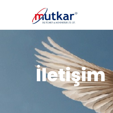
İçeriğe
geç
İletişim